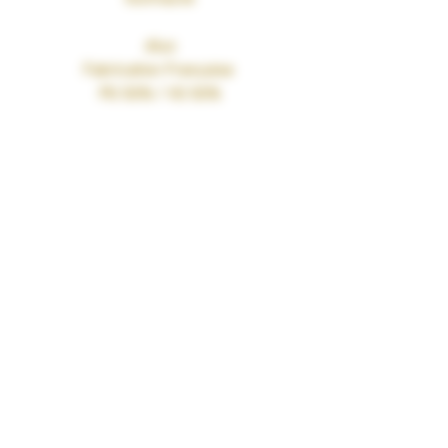
dluo
Fabrication Française
PG 50% / VG 50%