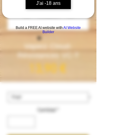
J'ai -18 ans
Build a FREE AI website with
AI Website
Builder
Vaperz Cloud-
Résistances VC-T
Precio
13,90 €
ohms
*
Cantidad
*