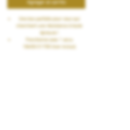
Agregar al carrito
Une box parfaite pour ceux qui
cherchent une résistance à toute
épreuve !
Fonctionne avec 1 accu
18650/21700 (non inclus),
port USB-C.
Puissance maximale de 100 watts.
Verrouillage du bouton Fire Uni-
Lock.
Chipset AXON pour une puissance
efficace.
Écran 0.96" TFT.
Boitier en TPU, très résistant.
Livré avec :
1 x Mod Armour S