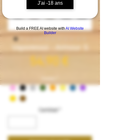
J'ai -18 ans
Build a FREE AI website with
AI Website
Builder
Vaporesso - Armour S
Precio
54,90 €
Couleur
*
Cantidad
*