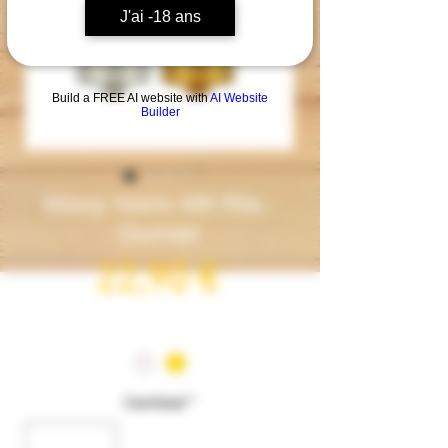
J'ai -18 ans
Build a FREE AI website with
AI Website
Builder
Wasp Nano Mtl Rta -
Oumier
Precio
22,90 €
Couleur
*
Cantidad
*