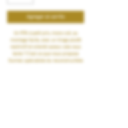
Agregar al carrito
Un RTA à petit prix, mono coil, au
montage facile, avec un tirage plutôt
restrictif et orienté saveur, cela vous
tente ? C'est ce que nous propose
Oumier, spécialiste du reconstructible
avec l'atomiseur Wasp Nano MTL RTA 2
ml.
D'un diamètre de 22 mm, l'atomiseur
de Oumier est compact et léger. Il
s'adaptera parfaitement aux petits
setups.
S'adressant particulièrement aux
vapoteurs privilégiant le rendu de
saveur et le tirage restrictif, le Wasp