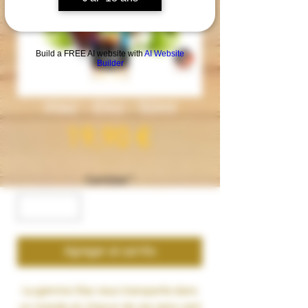
Build a FREE AI website with
AI Website
Builder
Xtaz - Eko - 50ml
Precio
19,90 €
Cantidad
*
Agregar al carrito
La gamme Xtaz vous transporte dans
un monde où chacun de vos sens vont