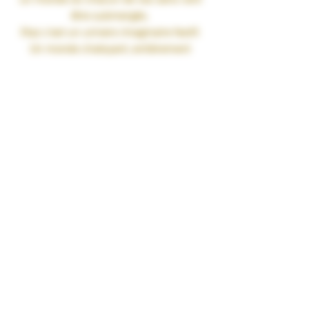
être submergés.
Xtaz c'est un univers imaginaire festif.
Un monde chatoyant, entièrement
rempli de poudres de couleurs.
Un monde émanant des effluves de
fruits délicieusement parfumés.
Un monde de musiques endiablées, ou
seul le plaisir est accepté.
Laissez nous vous enivrer chacun de
vos sens.
Pomme, cola
Fabrication Française.
MPGV/Vg 40/60
Le MPGV (Mono Proylène Glycol
Végétal) est un ingrédient d’origine
exclusivement naturelle qui permet de