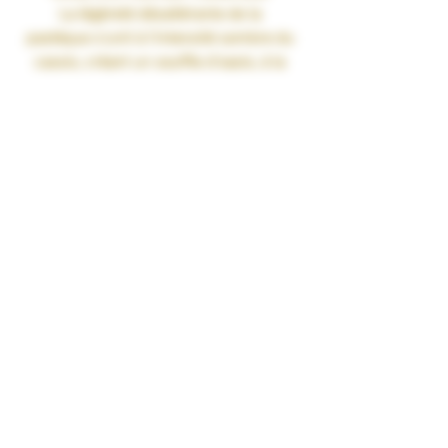
La légèreté désaltérante de la
pastèque s’unit à l’intensité sombre du
cassis, créant un souffle d’oasis, à la
fois éphémère et précieux.
Gamme : CHARMES
Recette :
Pastèque • Cassis
Contenance : 50ml
Ratio : PG/VG 40/60