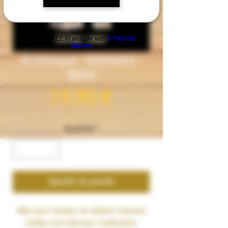
Build a FREE AI website with
AI Website
Builder
Al-Kimiya - Kassara -
50ml
Prix
19,90 €
Quantité
*
Ajouter au panier
Née sous l’ardeur du désert, Kassara
révèle une fraîcheur inattendue.