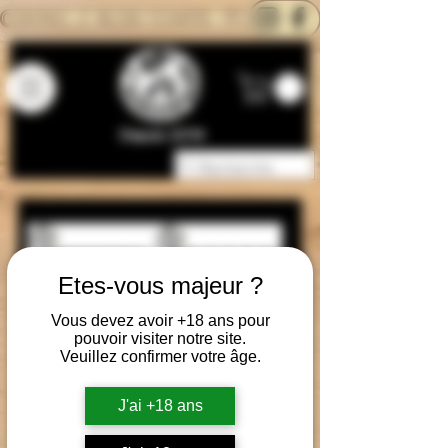
CONTACTEZ-NOUS
BLOG
CARTE
Depuis 2014
Etes-vous majeur ?
Vous devez avoir +18 ans pour
pouvoir visiter notre site.
Veuillez confirmer votre âge.
Voopoo - Drag
Voopoo - Drag
X3 PnP X
X2 PnP X
J'ai +18 ans
Preis
Preis
52,90 €
49,90 €