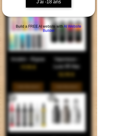
J'ai -18 ans
In den Warenkorb
In den Warenkorb
Build a FREE AI website with
AI Website
Builder
Innokin - Klypse
Vaporesso -
Luxe XR Max
Preis
19,90 €
Preis
52,90 €
In den Warenkorb
In den Warenkorb