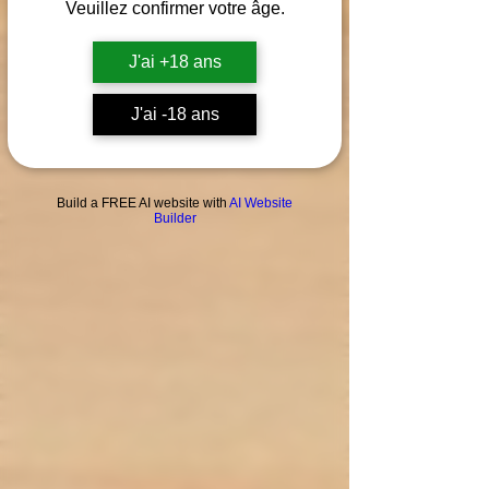
Veuillez confirmer votre âge.
J'ai +18 ans
J'ai -18 ans
L'électro'klop Cavignac (33620)
Build a FREE AI website with
AI Website
Builder