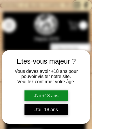
CONTACTEZ-NOUS
BLOG
CARTE
Depuis 2014
Etes-vous majeur ?
Vous devez avoir +18 ans pour
pouvoir visiter notre site.
Veuillez confirmer votre âge.
J'ai +18 ans
Flacon gradué-
J'ai -18 ans
120ml
Prezzo
2,90 €