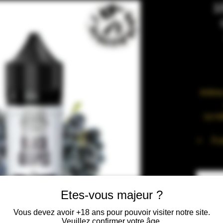
1
Arôme
Le mé
À p
Jus
Etes-vous majeur ?
T
Vous devez avoir +18 ans pour pouvoir visiter notre site.
Veuillez confirmer votre âge.