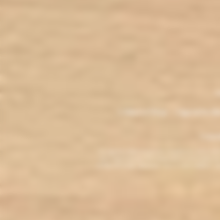
.
M
L'électro'klop - Cigarette é
Copyri
La cigarette électronique est interdite au mo
vous reconnaissez être majeur(e) et autorisé(e) pa
arrêter de fumer, adressez-vous à votre médecin. L