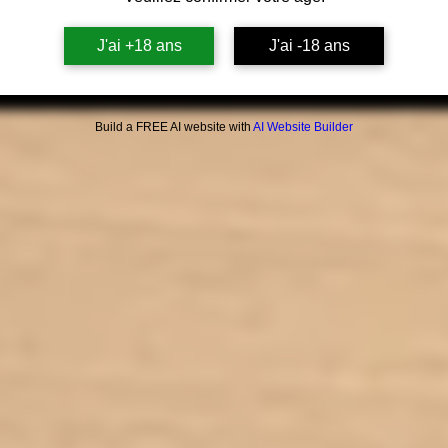
GARAN
J'ai +18 ans
J'ai -18 ans
FABR
Build a FREE AI website with
AI Website Builder
Marman