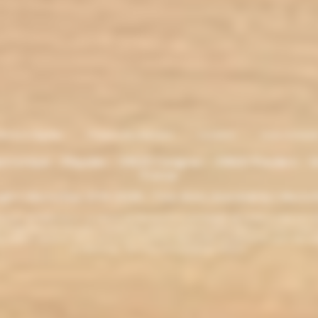
entions légales
. Moyens de paiement
.
Livraison
.
nous contacte
lectronique - Eliquides - 33620 Cavignac - 33820 Etauliers - G
France
ght L'électro'klop 2014
-2026 - Tous droits réservés© by L'électro'
ins de 18 ans. ATTENTION !!! LA VENTE DE PRODUITS CONTENANT DE LA NICOTINE EST IN
r la législation de votre pays à acheter des produits contenant de la nicotine. Si vous n'av
es produits contenant de la nicotine sont fortement déconseillés aux personnes ayant des p
ou allaitantes. Tenir hors de la portée des enfants.