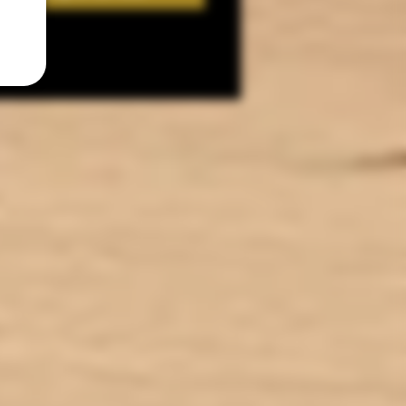
RENDU SAVEURS : Fruité
TIES : Sans Diacétyl. Arômes
vape-safe certifiés par nos
aromaticiens.
CONSERVATION : +/-20°C
ICATION : Produit en France à
de dans le Lot-et-Garonne (47)