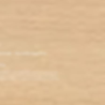
r
ironde - Nouvelle Aquitaine -
klop
TERDITE AUX MINEURS. Avant de visiter ce site,
ez jamais fumé, ne commencez pas. Pour vous aider à
roblèmes cardio-vasculaires et aux femmes enceintes