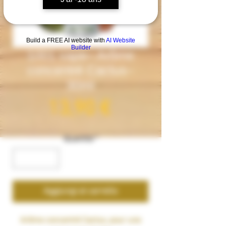
Build a FREE AI website with
AI Website
Builder
1001 vape– Arôme
concentré Cactus–
30ml
Prezzo
13,90 €
Quantità
*
Aggiungi al carrello
Arôme concentré
Cactus
, pour une