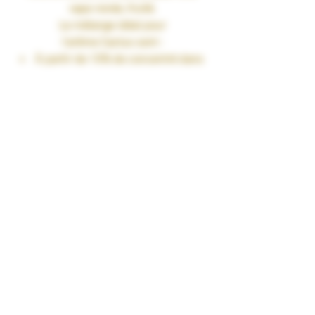
vape ronde, fruité.
Le mélange idéal pour
l’arôme
Cactus
sont :
À partir de 10% de concentré dans
une base PG/VG de 50/50
Jusqu’à 15% de concentré dans
une base 100%VG
Fiole 30ml
TAUX DE NICOTINE : 0 mg/ml
RENDU SAVEURS : Fruité
GARANTIES : Sans Diacétyl. Arômes
vape-safe certifiés par nos
aromaticiens.
CONSERVATION : +/-20°C
FABRICATION : Produit en France à
Marmande dans le Lot-et-Garonne (47)