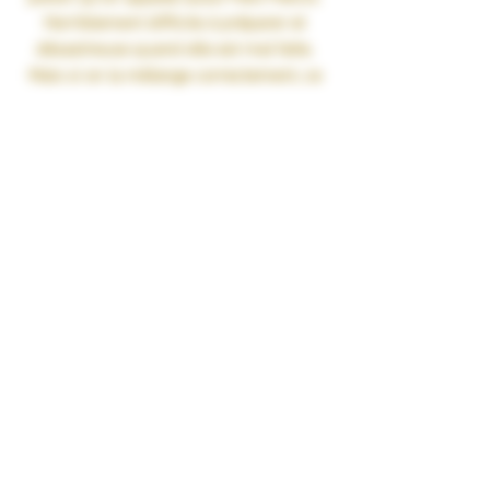
Horriblement difficile à préparer et
désastreuse quand elle est mal faite.
Mais si on la mélange correctement, ce
qui est le cas de celle-ci, on s’aperçoit
que tout ce qu’on entreprend est
couronné de succès... en tout cas
jusqu’à ce que ses effets se dissipent !
Gamme : ELIXIRS
Recette :
Gin • Concombre • Grenade
Contenance : 50ml
Ratio : PG/VG 35/65