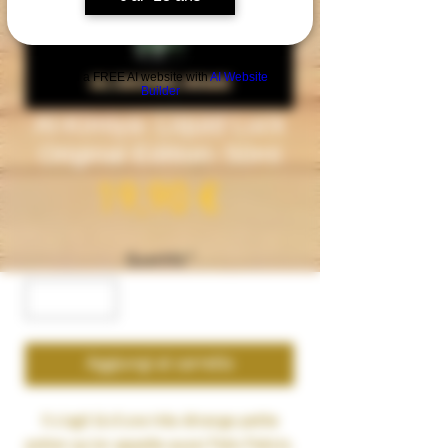
Build a FREE AI website with
AI Website
Builder
Al-Kimiya- Liquid Luck
Original Edition- 50ml
Prezzo
19,90 €
Quantità
*
Aggiungi al carrello
Il s’agit là d’une très étrange petite
potion qu’on appelle aussi Felix Felicis.