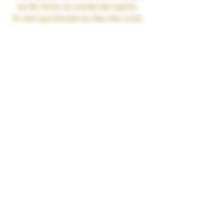
du Nil, miroir du monde des esprits.
En tant que disciple du dieu des crues,
il portait la sagesse des cycles de vie
et de mort.
Il symbolise la puissance sacrée et
l’équilibre. Son essence protège l’âme
face aux tempêtes et dévoile le secret
du renouveau.
Gamme : ANIMALIS
Recette :
Rose • Yaourt • Cardamome
Contenance : 50ml
Ratio : PG/VG 35/65