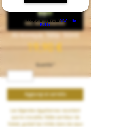
Build a FREE AI website with
AI Website
Builder
Al-Kimiya- Nila- 50ml
Prezzo
19,90 €
Quantità
*
Aggiungi al carrello
Les légendes égyptiennes racontent
que le crocodile, fidèle serviteur de
Sobek, guidait les initiés dans les eaux