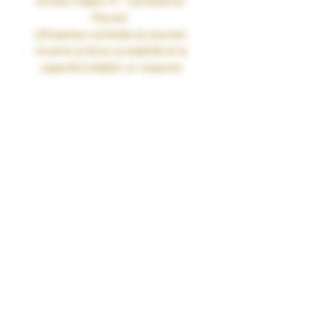
Arcane majeur IV - Symbole du
Pouvoir
.
L'Empereur, symbole du pouvoir,
incarne la force, la stabilité et la
capacité à établir un royaume
substantiel.
Il vous exhorte à exercer votre autorité
intérieure avec sagesse et à établir des
fondations solides.
En tant que chef de clan, il offre
sécurité et confort à ses proches. Son
règne est marqué par une autorité
juste et bienveillante.
Au travers de la puissance qui émane
de chaque goutte, laissez l'Empereur
vous guider vers la maîtrise de vos
sens.
Gamme : ELIXIRS