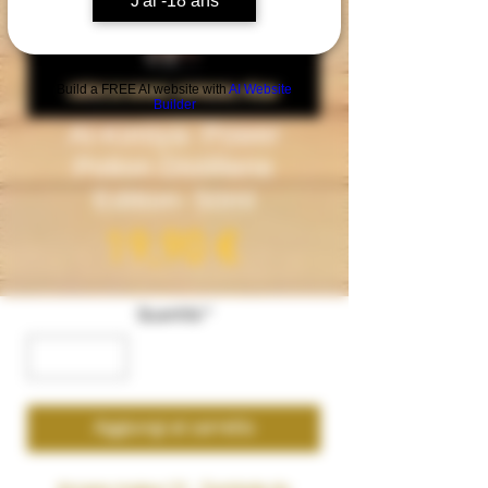
J'ai -18 ans
Build a FREE AI website with
AI Website
Builder
Al-Kimiya- Power
Potion Distillerie
Edition- 50ml
Prezzo
19,90 €
Quantità
*
Aggiungi al carrello