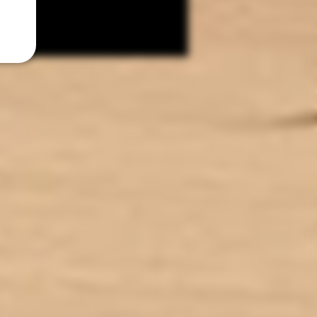
Contenance : 50ml
Ratio : PG/VG 35/65