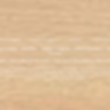
entions légales
. Moyens de paiement
.
Livraison
.
nous contacte
lectronique - Eliquides - 33620 Cavignac - 33820 Etauliers - G
France
ght L'électro'klop 2014
-2026 - Tous droits réservés© by L'électro'
ins de 18 ans. ATTENTION !!! LA VENTE DE PRODUITS CONTENANT DE LA NICOTINE EST IN
r la législation de votre pays à acheter des produits contenant de la nicotine. Si vous n'av
es produits contenant de la nicotine sont fortement déconseillés aux personnes ayant des p
ou allaitantes. Tenir hors de la portée des enfants.