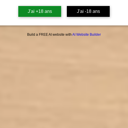
J'ai +18 ans
J'ai -18 ans
Build a FREE AI website with
AI Website Builder