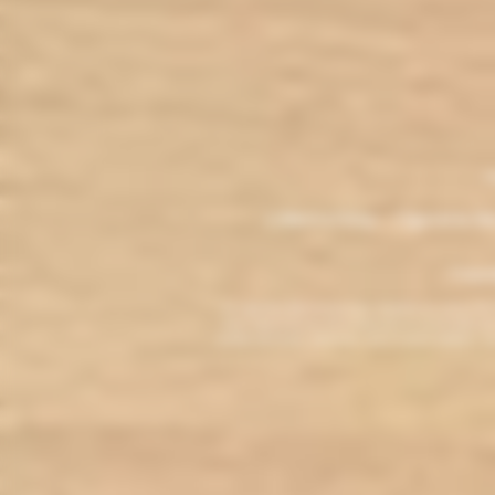
.
M
L'électro'klop - Cigarette é
Copyri
La cigarette électronique est interdite au mo
vous reconnaissez être majeur(e) et autorisé(e) pa
arrêter de fumer, adressez-vous à votre médecin. L