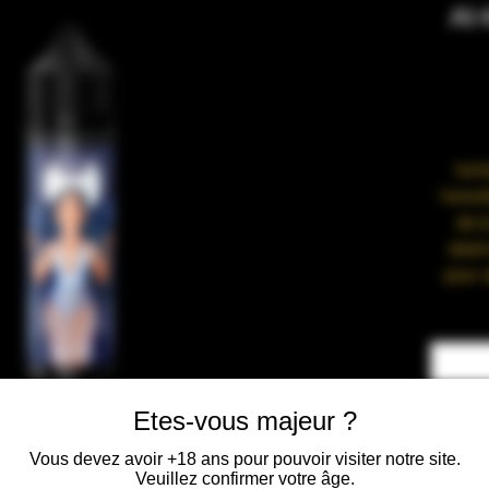
Al
Ixch
honoré
de l
destr
pour a
l’im
interpr
offrand
Etes-vous majeur ?
Recette
Vous devez avoir +18 ans pour pouvoir visiter notre site.
Veuillez confirmer votre âge.