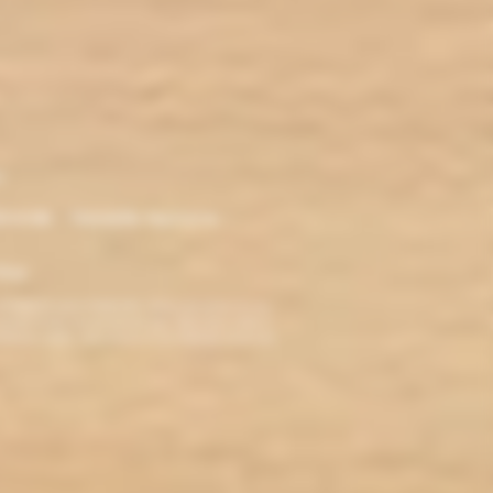
r
ironde - Nouvelle Aquitaine -
klop
TERDITE AUX MINEURS. Avant de visiter ce site,
ez jamais fumé, ne commencez pas. Pour vous aider à
roblèmes cardio-vasculaires et aux femmes enceintes