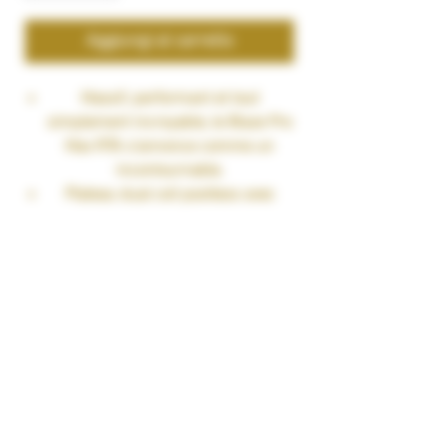
Aggiungi al carrello
Massif, performant et tout
simplement incroyable, le Blaze Pro
Max RTA s'annonce comme un
incontournable.
Plateau dual coil postless avec
beaucoup de place permettant
d'installer des builds massifs.
Capacité de 5.5ml (pyrex straight),
ou 8.5ml (pyrex
bubble) et remplissage par le haut.
Airflow réglable en nid d'abeille
précis parfait pour un tirage DL.
Conception étudiée pour
une garantie 100% anti fuites.
Drip tip 810 wide bore .