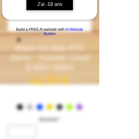
J'ai -18 ans
Build a FREE AI website with
AI Website
Builder
Blaze Pro Max RTA
28mm - Thunder Cloud
& Mike Vapes
Prezzo
46,90 €
Couleur
*
Quantità
*