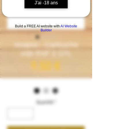
J'ai -18 ans
Build a FREE AI website with
AI Website
Builder
Voopoo - Cartouche
vide PnP X DTL
Prezzo
9,50 €
Couleur
*
Quantità
*