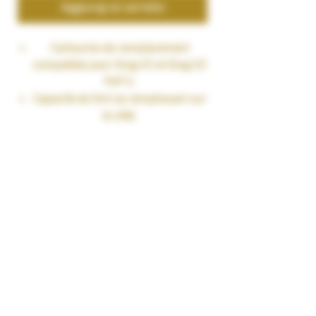
Aggiungi al carrello
Cartouche de remplacement
compatible pour Drag X2 et Drag S2
PnP X.
Capacité de 5ml se remplissant sur
le côté.
Compatible avec toute la gamme
de coils PnP X series.
Vendues par 2pcs.
Livré avec
2 x Cartouche DTL PnP X
Caractéristiques
Dimensions : 26x43.1mm
Capacité de la cartouche : 5ml
Matériaux : PCTG et acier inoxydable
Remplissage de la cartouche : Sur