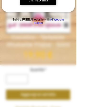
J'ai -18 ans
Build a FREE AI website with
AI Website
Builder
Cocorico - Tartelette
Rhubarbe Fraise - 50ml
Prezzo
19,90 €
Quantità
*
Aggiungi al carrello