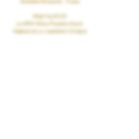
Tartelette Rhubarbe - Fraise
MPgV/Vg 50/50
Le MPGV (Mono Proylène Glycol
Végétal) est un ingrédient d’origine
exclusivement naturelle qui permet de
remplacer, dans les e-liquides, le
propylène glycol, obtenu par synthèse
chimique à partir du pétrole ou de la
glycérine végétale.