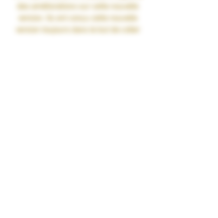
des améliorations sur cette nouvelle
version. Ils ont conçu cette nouvelle
version toujours dans le but de coller
au mieux à vos habitudes de vape.
Une meilleure absorption
C’est un critère majeur pour
l’élaboration d’une fibre, nous le
savons. Nous avons résolument axé
nos efforts sur ce point central. Cette
nouvelle recette offre donc une
absorption plus rapide mais
également une meilleure rétention du
liquide. Résultat : moins de risque de
dry-it et des saveurs amplifiées. A
noter également que ces améliorations
apportent des performances accrues
sur RTA et RDTA – les utilisateurs
apprécieront.