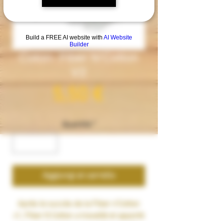
Build a FREE AI website with
AI Website
Builder
Coton- Fiber N'Cotton
V2
Prezzo
5,50 €
Quantità
*
Aggiungi al carrello
Après le succès de la Fiber n'Cotton
v1, Fiber N Cotton a travaillé et apporté