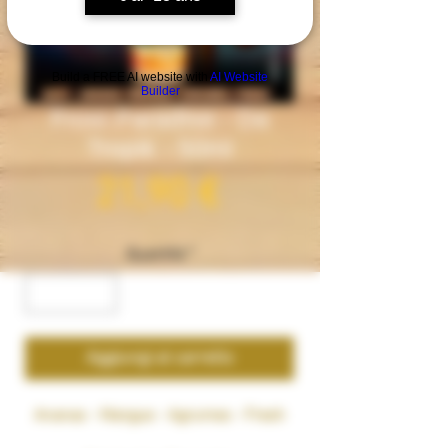
Build a FREE AI website with
AI Website
Builder
Frost Paradise - Da
Tropik - 50ml
Prezzo
21,90 €
Quantità
*
Aggiungi al carrello
Ananas - Mangue - Agrumes - Fresh