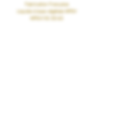
Fabrication Française
Liquide à base végétale MPGV
MPGV/VG 35/65
Le MPGV (Mono Propylène Glycol
Végétal) est un ingrédient d’origine
exclusivement naturelle qui permet de
remplacer, dans les e-liquides, le
propylène glycol, obtenu par synthèse
chimique à partir du pétrole ou de la
glycérine végétale.