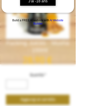
J'ai -18 ans
Build a FREE AI website with
AI Website
Builder
Fucking Juices - Musha
- 100ml
Prezzo
28,90 €
Quantità
*
Aggiungi al carrello