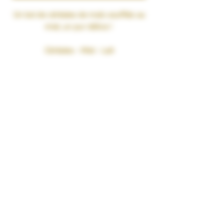
Un bol de céréales de maïs soufflés au
miel, un pur délice !
Céréales
-
Miel
-
Lait
RATIO MPG/VG : 30% Propylène Glycol
Végétal naturel / 70%
Bases 100% végétales
Glycérine Végétale 100% Naturelle
sans OGM. Pharmacopée Européenne
CONDITIONNEMENT : 100 ml
TAUX DE NICOTINE : 0 mg/ml
RENDU SAVEURS : Gourmand
GARANTIES : Sans Diacétyl. Arômes
vape-safe certifiés par nos
aromaticiens.
CONSERVATION : +/-20°C
FABRICATION : Produit en France à