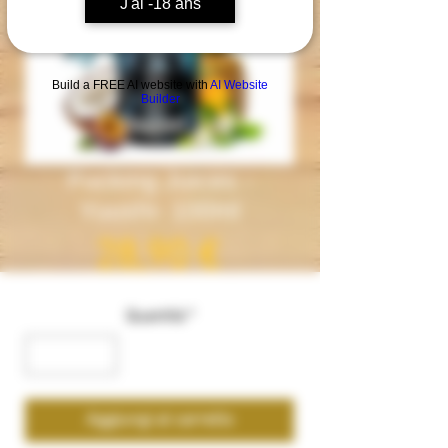
J'ai -18 ans
Build a FREE AI website with
AI Website
Builder
Fucking Juices -
Yuushi- 100ml
Prezzo
28,90 €
Quantità
*
Aggiungi al carrello