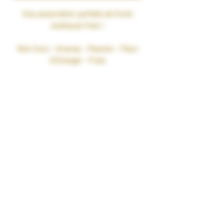
Une association parfaite de fruits
exotiques frais !
Noix Coco - Ananas - Passion - Fleur
d’Oranger - Frais
RATIO MPG/VG : 40% Propylène Glycol
Végétal naturel / 60%
Bases 100% végétales
Glycérine Végétale 100% Naturelle
sans OGM. Pharmacopée Européenne
CONDITIONNEMENT : 100 ml
TAUX DE NICOTINE : 0 mg/ml
RENDU SAVEURS : Gourmand
GARANTIES : Sans Diacétyl. Arômes
vape-safe certifiés par nos
aromaticiens.
CONSERVATION : +/-20°C