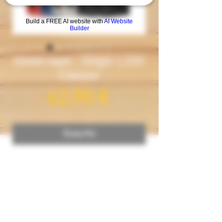
Build a FREE AI website with
AI Website
Builder
GeekVape - Aegis L200
Classic
Prezzo
62,90 €
Esaurito