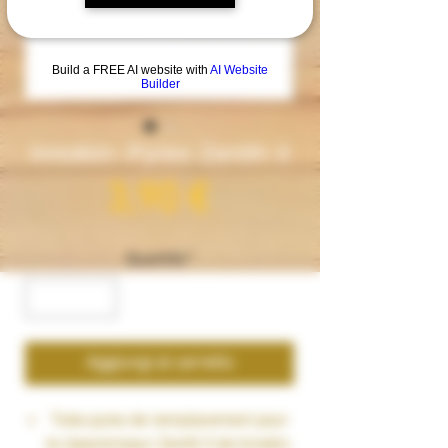
Build a FREE AI website with
AI Website
Builder
Innokin- Pyrex Zenith II
Prezzo
3,90 €
Quantità
*
Aggiungi al carrello
Tube pyrex de remplacement pour
le clearomiseur Zenith II de Innokin.