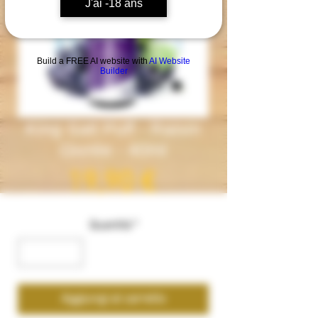
J'ai -18 ans
Build a FREE AI website with
AI Website
Builder
King Salt Puff - Raisin
Givrée - 40ml
Prezzo
19,90 €
Quantità
*
Aggiungi al carrello