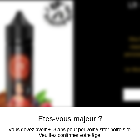
Lfr
Miss
clas
persist
Le résu
A
blond
RATIO
Etes-vous majeur ?
Végétal
Vous devez avoir +18 ans pour pouvoir visiter notre site.
Veuillez confirmer votre âge.