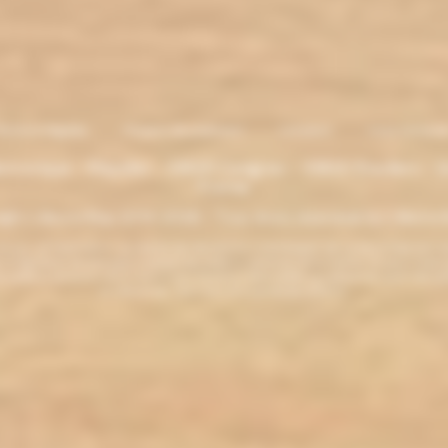
entions légales
. Moyens de paiement
.
Livraison
.
nous contacte
lectronique - Eliquides - 33620 Cavignac - 33820 Etauliers - G
France
ght L'électro'klop 2014
-2026 - Tous droits réservés© by L'électro'
ins de 18 ans. ATTENTION !!! LA VENTE DE PRODUITS CONTENANT DE LA NICOTINE EST IN
r la législation de votre pays à acheter des produits contenant de la nicotine. Si vous n'av
es produits contenant de la nicotine sont fortement déconseillés aux personnes ayant des p
ou allaitantes. Tenir hors de la portée des enfants.