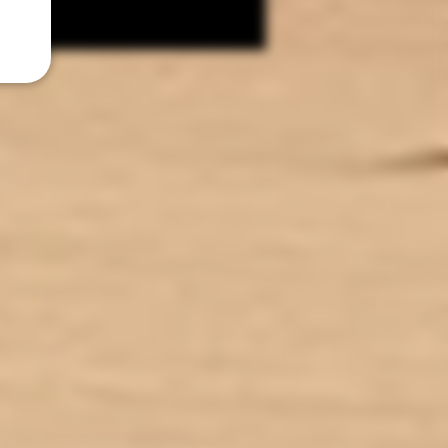
CONDITIONNEMENT : 40 ml
AUX DE NICOTINE : 0 mg/ml
U SAVEURS : Tabac, Gourmand
TIES : Sans Diacétyl. Arômes
vape-safe certifiés par nos
aromaticiens.
CONSERVATION : +/-20°C
ICATION : Produit en France à
de dans le Lot-et-Garonne (47)