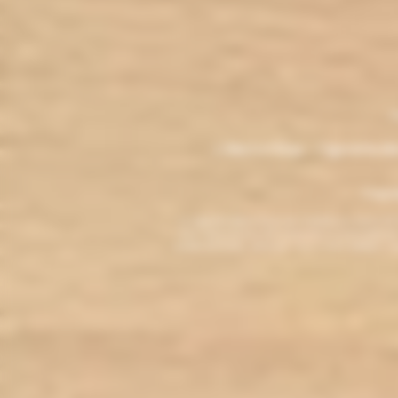
.
M
L'électro'klop - Cigarette é
Copyri
La cigarette électronique est interdite au mo
vous reconnaissez être majeur(e) et autorisé(e) pa
arrêter de fumer, adressez-vous à votre médecin. L