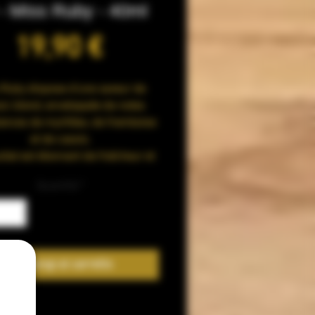
 - Miss Ruby - 40ml
Prezzo
19,90 €
 Ruby dispose d’une saveur de
sic blond, enveloppée de notes
ances de myrtilles, de framboise
et de cassis.
ltat est étonnant de fraîcheur et
de gourmandise.
Quantità
*
RÔMES :
Macérâts, Classic
, myrtilles, framboise et cassis
 PG/VG : 50% Propylène Glycol
Aggiungi al carrello
 naturel / 50% Glycérine Végétale
100% Naturelle sans OGM.
Pharmacopée Européenne