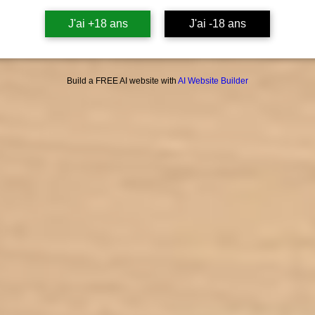
J'ai +18 ans
J'ai -18 ans
T
REND
GARAN
Build a FREE AI website with
AI Website Builder
FABR
Marman