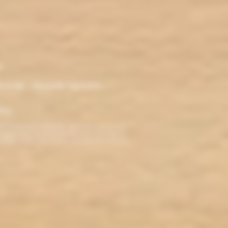
r
ironde - Nouvelle Aquitaine -
klop
TERDITE AUX MINEURS. Avant de visiter ce site,
ez jamais fumé, ne commencez pas. Pour vous aider à
roblèmes cardio-vasculaires et aux femmes enceintes