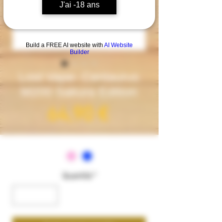
J'ai -18 ans
Build a FREE AI website with
AI Website
Builder
Lost Vape- Centaurus
M200 Sakura Edition
Prezzo
64,90 €
Couleur
*
Quantità
*