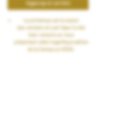
Aggiungi al carrello
Le printemps est la saison
des cerisiers et Lost Vape l'a très
bien compris en nous
présentant cette magnifique edition
de la Centaurus M200.
Fonctionne avec deux accus 18650
(non inclus).
Puissance réglable jusqu'à 200
watts grâce à la molette située
autour du switch.
Panneaux interchangeables avec les
précédentes versions Centaurus.
Chipset Quest 2.0 fiable et
performant.
Livré avec :