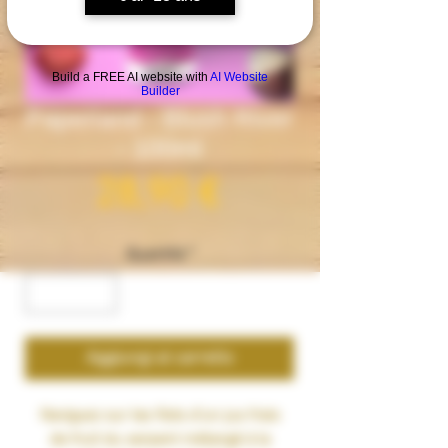
Build a FREE AI website with
AI Website
Builder
Paperland - Blush River
- 100ml
Prezzo
28,90 €
Quantità
*
Aggiungi al carrello
Naviguez sur les flots d'un jus frais
de
fruit du serpent
mélangé à la