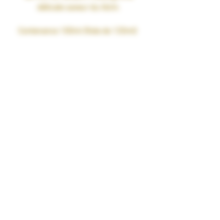
délicate saveur du
litchi.
Contenance 100ml (fiole de 120ml)
• PG/VG 50/50
• Taux de nicotine : 0mg
• SANS SUCRALOSE
• Fabriqué en France par nos soins