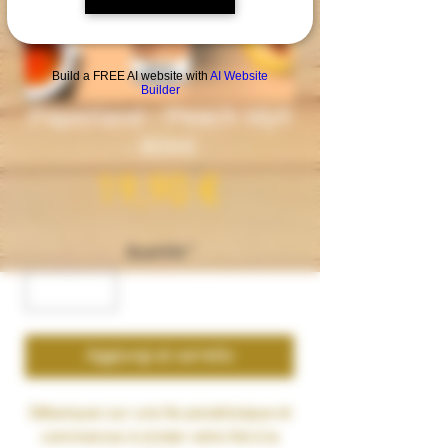
Build a FREE AI website with
AI Website
Builder
Paperland - Peach Idyll
- 60ml
Prezzo
19,90 €
Quantità
*
Aggiungi al carrello
Débarquez sur une île paradisiaque et
commencez à siroter votre
thé à la