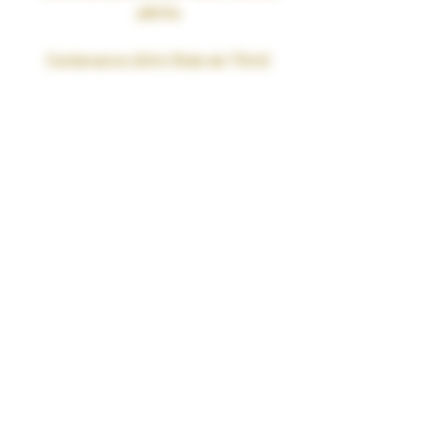
pêche.
Contenance 60ml (fiole de 75ml)
• PG/VG 50/50
• Taux de nicotine : 0mg
• SANS SUCRALOSE
• Fabriqué en France par nos soins