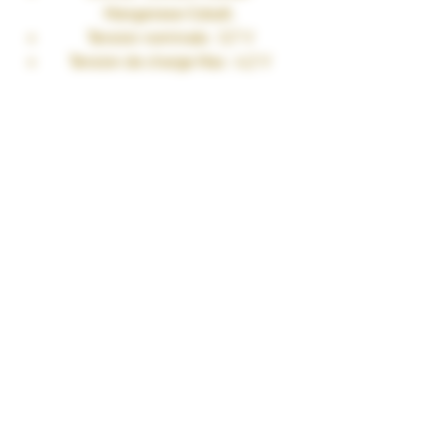
Manganese-Cobalt.
Tension nominale : 3,7 V
Tension de charge Max : 4,2 V
Courant de décharge continue: 9.8
A
Pôle positif : plat (sans tétons)
Dimensions : 70 mm (longueur) x
24 mm (diamètre)