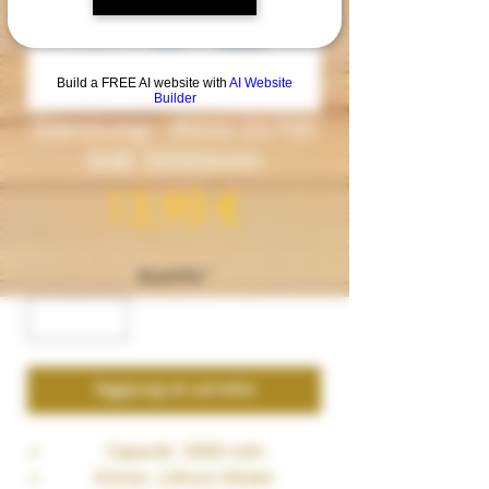
Build a FREE AI website with
AI Website
Builder
Samsung - Accu 21700
50E 5000mAh
Prezzo
13,90 €
Quantità
*
Aggiungi al carrello
Capacité : 5000 mAh
Chimie : Lithium-Nickel-