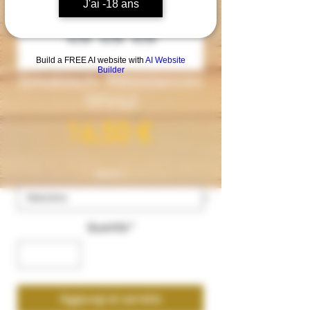
J'ai -18 ans
Build a FREE AI website with
AI Website
Builder
Smoktech- Résistances
TFV12
Prezzo
16,50 €
ohms
*
Quantità
*
Aggiungi al carrello