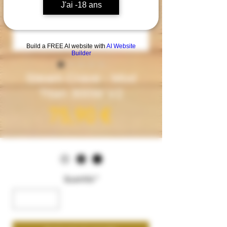
J'ai -18 ans
Build a FREE AI website with
AI Website
Builder
Steam Crave - Mod
Titan 300W V2
Prezzo
75,90 €
Couleur
*
Quantità
*