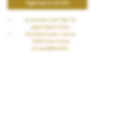
Aggiungi al carrello
Le nouveau mod Titan V2,
signé Steam Crave.
Fonctionne avec 4 accus
18650 (non inclus)
en parallèle/série.
Puissance réglable de 5 jusqu'à 300
watts maximum.
Écran compact disposant de
nombreuses informations.
Profitez dans cette version
d'une interface moderne et
d'un nouveau chipset.
Mod doté d'un grip
ergonomique pour garantir une
bonne utilisation au quotidien.
Possède de nombreuses