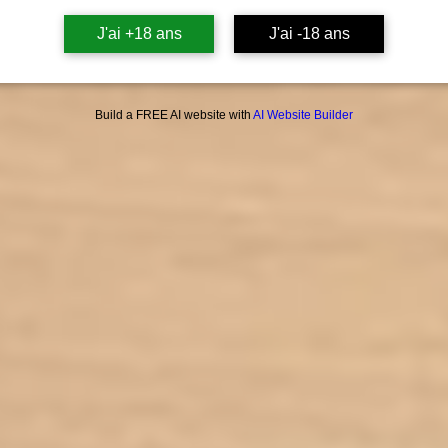
J'ai +18 ans
J'ai -18 ans
Build a FREE AI website with
AI Website Builder