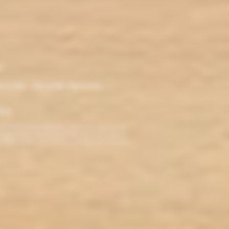
r
ironde - Nouvelle Aquitaine -
klop
TERDITE AUX MINEURS. Avant de visiter ce site,
ez jamais fumé, ne commencez pas. Pour vous aider à
roblèmes cardio-vasculaires et aux femmes enceintes