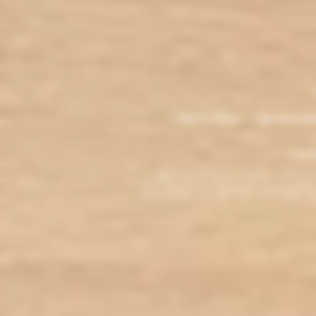
.
M
L'électro'klop - Cigarette é
Copyri
La cigarette électronique est interdite au mo
vous reconnaissez être majeur(e) et autorisé(e) pa
arrêter de fumer, adressez-vous à votre médecin. L