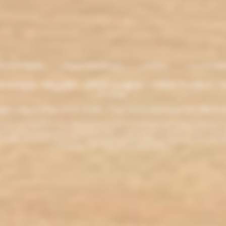
entions légales
. Moyens de paiement
.
Livraison
.
nous contacte
lectronique - Eliquides - 33620 Cavignac - 33820 Etauliers - G
France
ght L'électro'klop 2014
-2026 - Tous droits réservés© by L'électro'
ins de 18 ans. ATTENTION !!! LA VENTE DE PRODUITS CONTENANT DE LA NICOTINE EST IN
r la législation de votre pays à acheter des produits contenant de la nicotine. Si vous n'av
es produits contenant de la nicotine sont fortement déconseillés aux personnes ayant des p
ou allaitantes. Tenir hors de la portée des enfants.