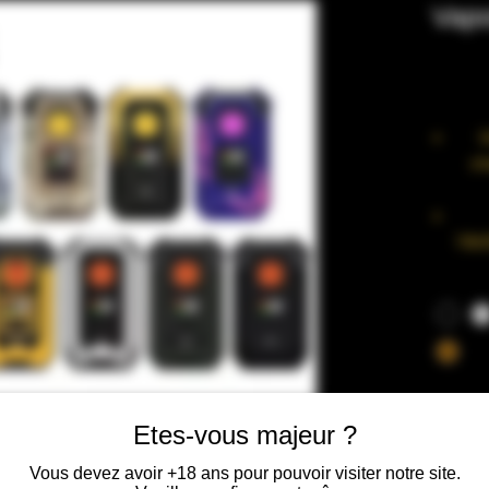
Vapo
U
ch
1865
Pui
Verr
Ch
Etes-vous majeur ?
Vous devez avoir +18 ans pour pouvoir visiter notre site.