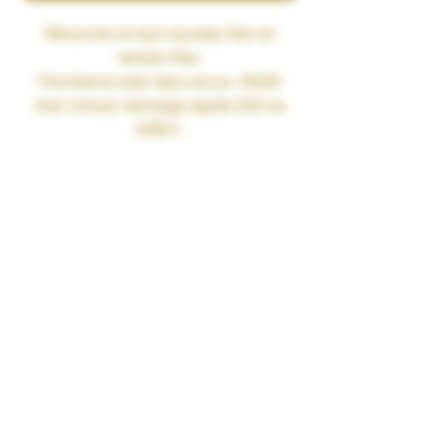
Découvrez le tout nouveau Gen en
version Max.
Fonctionne avec deux accus 18650
(non inclus), recharge rapide (2A) via
USB-C.
Puissance réglable de 5 jusqu'à 220
watts maximum.
Écran TFT 0.96" compact et intuitif.
Chipset AXON permettant une
puissance stable et personnalisée.
Livré avec :
1 x Mod GEN MAX
1 x Câble USB-C
1 x Manuel d'utilisation
1 x Carte de garantie
1 x Manuel de sécurité
Caractéristiques :
Double accus 18650