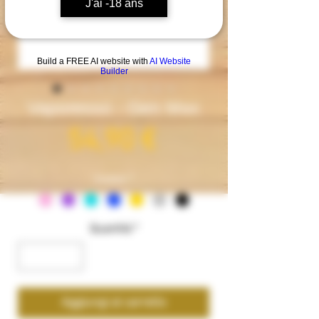
J'ai -18 ans
Build a FREE AI website with
AI Website
Builder
Vaporesso - Gen Max
Prezzo
54,90 €
Couleur
*
Quantità
*
Aggiungi al carrello