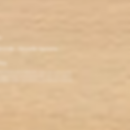
r
ironde - Nouvelle Aquitaine -
klop
TERDITE AUX MINEURS. Avant de visiter ce site,
ez jamais fumé, ne commencez pas. Pour vous aider à
roblèmes cardio-vasculaires et aux femmes enceintes