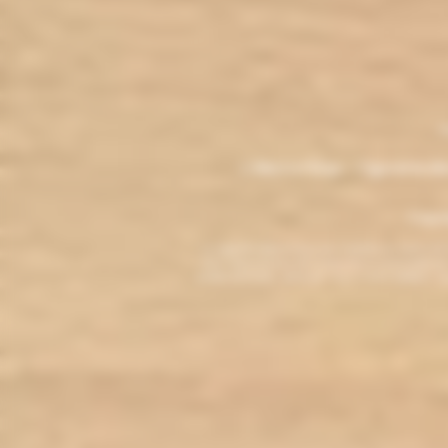
.
M
L'électro'klop - Cigarette é
Copyri
La cigarette électronique est interdite au mo
vous reconnaissez être majeur(e) et autorisé(e) pa
arrêter de fumer, adressez-vous à votre médecin. L