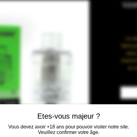
Vzo
Le ré
fabrica
dans 
clearom
en p
réglabl
réservo
le hau
en Mes
pour un
Etes-vous majeur ?
Vous devez avoir +18 ans pour pouvoir visiter notre site.
Veuillez confirmer votre âge.