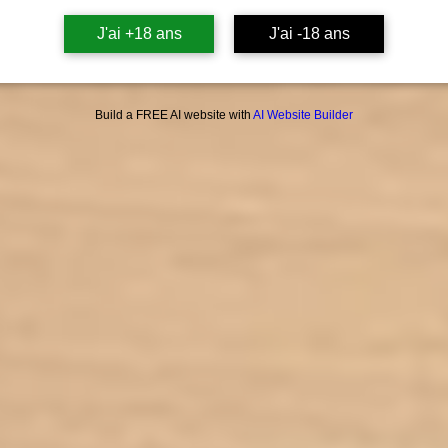
J'ai +18 ans
J'ai -18 ans
Build a FREE AI website with
AI Website Builder