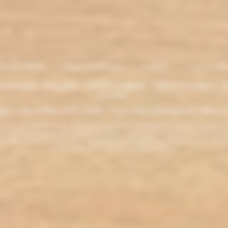
entions légales
. Moyens de paiement
.
Livraison
.
nous contacte
lectronique - Eliquides - 33620 Cavignac - 33820 Etauliers - G
France
ght L'électro'klop 2014
-2026 - Tous droits réservés© by L'électro'
ins de 18 ans. ATTENTION !!! LA VENTE DE PRODUITS CONTENANT DE LA NICOTINE EST IN
r la législation de votre pays à acheter des produits contenant de la nicotine. Si vous n'av
es produits contenant de la nicotine sont fortement déconseillés aux personnes ayant des p
ou allaitantes. Tenir hors de la portée des enfants.